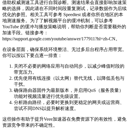
借助权威测速工具进行自我诊断。测速结果会直接影响加速策
略的选择，因此请在不同时间段重复测试，记录数据作为后续
优化的参照。相关工具可参考 Speedtest 或者你所在地区的本
地测速服务。为了了解视频平台的缓冲机制，可以参考
YouTube 的缓冲与播放策略说明，帮助你判断是否需要额外的
加速手段。链接参考：
https://support.google.com/youtube/answer/177911?hl=zh-CN。
在设备层面，确保系统环境整洁、无过多后台程序占用带宽。
你可以按以下要点逐一排查：
关闭不必要的网络应用与自动同步，以减少峰值时段的
带宽压力。
优先使用有线连接（以太网）替代无线，以降低丢包与
干扰。
确保路由器固件为最新版本，并启用QoS（服务质量）
功能对视频流量进行优先级设置。
分析路由路径，必要时更换到更稳定的网关或运营商、
尝试不同DNS以提升解析速度。
这些操作有助于提升Veee加速器在免费资源下的有效性，避免
资源竞争带来的不确定性。