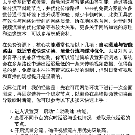
以享受基础节点覆盖、自动测速与智能路由等功能。通过将流
量分流至就近节点，并优化传输路径，Veee的免费方案能在多
数普通带宽环境下提升观看体验，减少卡顿时间。此类工具的
有效性与网络运营商的网络质量、所在地区教育网、运营商对
视频流量的优化策略等有较大关系。更多关于网络加速的原理
和边缘技术，可以参考权威资料。
在免费资源下，核心功能通常包括以下几项：
自动测速与智能
路由
、
就近节点快速切换
、
流量分流与缓冲优化
、以及对常见
影音平台的兼容性检测。你可以通过简单设置开启测速，系统
会在多条路径中选出延迟最低的一条来传输视频数据。值得留
意的是，免费版本往往有带宽或并发的限制，但对日常短视频
和直播的观感提升是显著的。
实际使用时，我的经验是：先在可用网络环境下进行一次全面
测速，再固定选择一个稳定节点，以避免在高峰期频繁切换而
导致瞬时断流。你可以参考以下步骤来快速上手：
进入设置页，启动“自动测速”功能。
查看不同节点的实时延迟与丢包情况，选取最低延迟的
节点。
开启流量分流，确保视频流占用优先级最高。