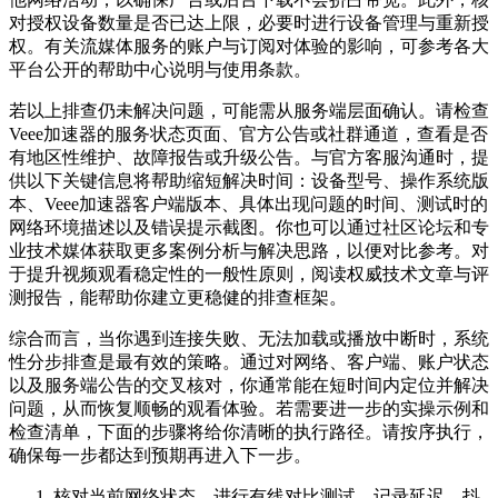
对授权设备数量是否已达上限，必要时进行设备管理与重新授
权。有关流媒体服务的账户与订阅对体验的影响，可参考各大
平台公开的帮助中心说明与使用条款。
若以上排查仍未解决问题，可能需从服务端层面确认。请检查
Veee加速器的服务状态页面、官方公告或社群通道，查看是否
有地区性维护、故障报告或升级公告。与官方客服沟通时，提
供以下关键信息将帮助缩短解决时间：设备型号、操作系统版
本、Veee加速器客户端版本、具体出现问题的时间、测试时的
网络环境描述以及错误提示截图。你也可以通过社区论坛和专
业技术媒体获取更多案例分析与解决思路，以便对比参考。对
于提升视频观看稳定性的一般性原则，阅读权威技术文章与评
测报告，能帮助你建立更稳健的排查框架。
综合而言，当你遇到连接失败、无法加载或播放中断时，系统
性分步排查是最有效的策略。通过对网络、客户端、账户状态
以及服务端公告的交叉核对，你通常能在短时间内定位并解决
问题，从而恢复顺畅的观看体验。若需要进一步的实操示例和
检查清单，下面的步骤将给你清晰的执行路径。请按序执行，
确保每一步都达到预期再进入下一步。
核对当前网络状态，进行有线对比测试，记录延迟、抖