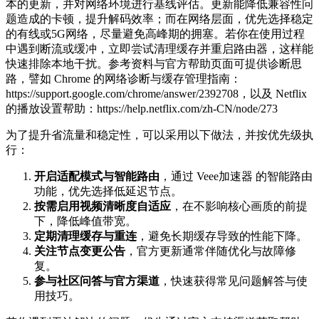
本的更新，并对网络环境进行基线评估。更新能降低兼容性问
题造成的卡顿，提升解码效率；而在网络层面，优先选择稳定
的有线或5G网络，尽量避免高峰期的拥塞。若你在使用过程
中遇到断流或缓冲，立即尝试清理缓存并重启路由器，这样能
快速排除本地干扰。参考资料与官方帮助页面可提供诊断思
路，譬如 Chrome 的网络诊断与缓存管理指南：
https://support.google.com/chrome/answer/2392708，以及 Netflix
的播放设置帮助：https://help.netflix.com/zh-CN/node/273
为了提升省流量和稳定性，可以采用以下做法，并按优先级执
行：
开启适配模式与智能路由
，通过 Veee加速器 的智能路由
功能，优先选择低延迟节点。
按需启用视频清晰度自适应
，在不影响核心画质的前提
下，降低峰值带宽。
定期清理缓存与重连
，避免长期缓存导致的性能下降。
关注节点变更公告
，官方更新通常伴随优化与故障修
复。
参与社区问答与官方渠道
，快速获得常见问题解答与使
用技巧。