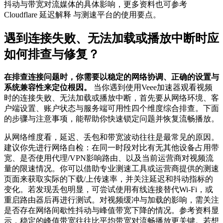
抖动与带宽对流媒体的具体影响，更多资料也可参考
Cloudflare 延迟解释 与测速平台的使用要点。
遇到连接失败、无法加载或播放中断时应
如何排查与修复？
在排查连接问题时，你需要以稳定的网络协调、正确的设置与
系统兼容性来定位根因。
当你遇到使用Veee加速器观看视频
时的连接失败、无法加载或播放中断，首先要从网络环境、客
户端设置、账户状态与服务端可用性四个维度综合排查。下面
的步骤与注意事项，能帮助你快速锁定问题并恢复流畅播放。
从网络维度看，延迟、丢包和带宽波动往往是最常见的原因。
建议你先进行网络自检：在同一时段对比有无其他设备占用带
宽、是否使用代理/VPN影响路由、以及当前运营商对视频流
量的限速情况。你可以借助专业测速工具或运营商提供的测速
页面来获取实际的下载/上传速率，并关注延迟和抖动指标的
变化。若发现丢包明显，可尝试使用有线连接替代Wi-Fi，或
重启路由器后再进行测试。对视频缓冲与加载的影响，需关注
是否存在网络间歇性抖动与峰值带宽下降的情况。参考资料显
示，稳定的峰值带宽往往比平均带宽对流畅播放更关键。若想