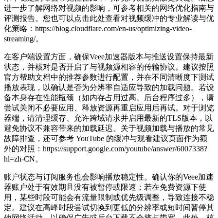
进一步了解网络对视频的影响，可参考相关的网络优化指南与
评测报告。您也可以点击此处查看对视频缓冲的专业解读与优
化策略：https://blog.cloudflare.com/en-us/optimizing-video-
streaming/。
在客户端设置方面，确保Veee加速器版本与推送设置保持最新
状态，并核对是否开启了与视频源相容的传输协议。建议按照
官方帮助文档中的推荐参数进行配置，并在不同清晰度下测试
播放表现，以确认是否为分辨率自适应导致的加载问题。若设
备本身存在性能瓶颈（如内存占用过高、后台程序过多），请
尝试关闭不必要应用、释放资源再重启应用后再试。对于浏览
器端，请清理缓存、允许跨域请求并启用最新的TLS版本，以
避免协议不兼容带来的加载延迟。关于视频加载与播放的常见
故障排查，还可参考 YouTube 的缓冲与观看建议页面作为额
外的对照：https://support.google.com/youtube/answer/6007338?
hl=zh-CN。
账户状态与订阅服务也会影响播放稳定性。确认你的Veee加速
器账户处于有效期且没有被暂停或限速；若在免费资源下使
用，某些时段可能会有流量限制或优先级调整，导致连接不稳
定。建议在高峰时段尝试切换到更低的分辨率或短时间暂停其
他网络活动，以确保广告或后台下载不会挤占带宽。此外，核