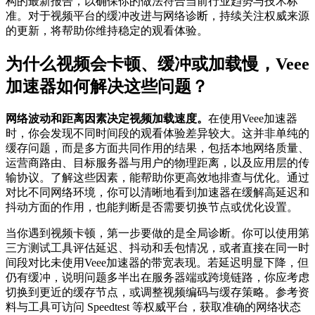
构的最新报告，以确保你的做法符合当前行业趋势与技术标
准。对于视频平台的缓冲改进与网络诊断，持续关注权威来源
的更新，将帮助你维持稳定的观看体验。
为什么视频会卡顿、缓冲或加载慢，Veee
加速器如何解决这些问题？
网络波动和距离因素决定视频加载速度。
在使用Veee加速器
时，你会发现不同时间段的观看体验差异较大。这并非单纯的
缓存问题，而是多方面共同作用的结果，包括本地网络质量、
运营商路由、目标服务器与用户的物理距离，以及应用层的传
输协议。了解这些因素，能帮助你更高效地排查与优化。通过
对比不同网络环境，你可以清晰地看到加速器在缓解高延迟和
抖动方面的作用，也能判断是否需要切换节点或优化设置。
当你遇到视频卡顿，第一步要做的是全局诊断。你可以使用第
三方测试工具评估延迟、抖动和丢包情况，或者直接在同一时
间段对比未使用Veee加速器的带宽表现。若延迟明显下降，但
仍有缓冲，说明问题多半出在服务器端或跨境链路，你应考虑
切换到更近的缓存节点，或调整视频编码与缓存策略。参考资
料与工具可访问 Speedtest 等权威平台，获取准确的网络状态