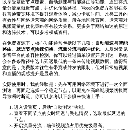
以享受基础节点覆盖、自动测速与智能路由等功能。通过将流
量分流至就近节点，并优化传输路径，Veee的免费方案能在多
数普通带宽环境下提升观看体验，减少卡顿时间。此类工具的
有效性与网络运营商的网络质量、所在地区教育网、运营商对
视频流量的优化策略等有较大关系。更多关于网络加速的原理
和边缘技术，可以参考权威资料。
在免费资源下，核心功能通常包括以下几项：
自动测速与智能
路由
、
就近节点快速切换
、
流量分流与缓冲优化
、以及对常见
影音平台的兼容性检测。你可以通过简单设置开启测速，系统
会在多条路径中选出延迟最低的一条来传输视频数据。值得留
意的是，免费版本往往有带宽或并发的限制，但对日常短视频
和直播的观感提升是显著的。
实际使用时，我的经验是：先在可用网络环境下进行一次全面
测速，再固定选择一个稳定节点，以避免在高峰期频繁切换而
导致瞬时断流。你可以参考以下步骤来快速上手：
进入设置页，启动“自动测速”功能。
查看不同节点的实时延迟与丢包情况，选取最低延迟的
节点。
开启流量分流，确保视频流占用优先级最高。