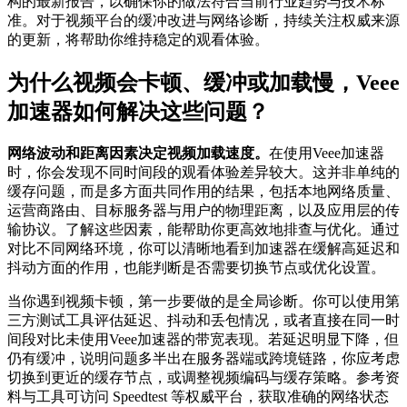
构的最新报告，以确保你的做法符合当前行业趋势与技术标
准。对于视频平台的缓冲改进与网络诊断，持续关注权威来源
的更新，将帮助你维持稳定的观看体验。
为什么视频会卡顿、缓冲或加载慢，Veee
加速器如何解决这些问题？
网络波动和距离因素决定视频加载速度。
在使用Veee加速器
时，你会发现不同时间段的观看体验差异较大。这并非单纯的
缓存问题，而是多方面共同作用的结果，包括本地网络质量、
运营商路由、目标服务器与用户的物理距离，以及应用层的传
输协议。了解这些因素，能帮助你更高效地排查与优化。通过
对比不同网络环境，你可以清晰地看到加速器在缓解高延迟和
抖动方面的作用，也能判断是否需要切换节点或优化设置。
当你遇到视频卡顿，第一步要做的是全局诊断。你可以使用第
三方测试工具评估延迟、抖动和丢包情况，或者直接在同一时
间段对比未使用Veee加速器的带宽表现。若延迟明显下降，但
仍有缓冲，说明问题多半出在服务器端或跨境链路，你应考虑
切换到更近的缓存节点，或调整视频编码与缓存策略。参考资
料与工具可访问 Speedtest 等权威平台，获取准确的网络状态