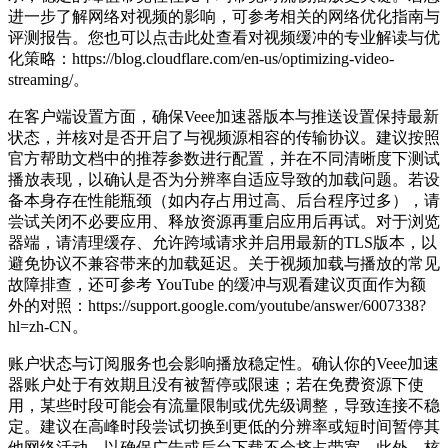
进一步了解网络对视频的影响，可参考相关的网络优化指南与
评测报告。您也可以点击此处查看对视频缓冲的专业解读与优
化策略：https://blog.cloudflare.com/en-us/optimizing-video-
streaming/。
在客户端设置方面，确保Veee加速器版本与推送设置保持最新
状态，并核对是否开启了与视频源相容的传输协议。建议按照
官方帮助文档中的推荐参数进行配置，并在不同清晰度下测试
播放表现，以确认是否为分辨率自适应导致的加载问题。若设
备本身存在性能瓶颈（如内存占用过高、后台程序过多），请
尝试关闭不必要应用、释放资源再重启应用后再试。对于浏览
器端，请清理缓存、允许跨域请求并启用最新的TLS版本，以
避免协议不兼容带来的加载延迟。关于视频加载与播放的常见
故障排查，还可参考 YouTube 的缓冲与观看建议页面作为额
外的对照：https://support.google.com/youtube/answer/6007338?
hl=zh-CN。
账户状态与订阅服务也会影响播放稳定性。确认你的Veee加速
器账户处于有效期且没有被暂停或限速；若在免费资源下使
用，某些时段可能会有流量限制或优先级调整，导致连接不稳
定。建议在高峰时段尝试切换到更低的分辨率或短时间暂停其
他网络活动，以确保广告或后台下载不会挤占带宽。此外，核