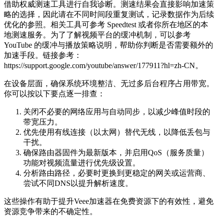
借助权威测速工具进行自我诊断。测速结果会直接影响加速策
略的选择，因此请在不同时间段重复测试，记录数据作为后续
优化的参照。相关工具可参考 Speedtest 或者你所在地区的本
地测速服务。为了了解视频平台的缓冲机制，可以参考
YouTube 的缓冲与播放策略说明，帮助你判断是否需要额外的
加速手段。链接参考：
https://support.google.com/youtube/answer/177911?hl=zh-CN。
在设备层面，确保系统环境整洁、无过多后台程序占用带宽。
你可以按以下要点逐一排查：
关闭不必要的网络应用与自动同步，以减少峰值时段的
带宽压力。
优先使用有线连接（以太网）替代无线，以降低丢包与
干扰。
确保路由器固件为最新版本，并启用QoS（服务质量）
功能对视频流量进行优先级设置。
分析路由路径，必要时更换到更稳定的网关或运营商、
尝试不同DNS以提升解析速度。
这些操作有助于提升Veee加速器在免费资源下的有效性，避免
资源竞争带来的不确定性。