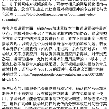
进一步了解网络对视频的影响，可参考相关的网络优化指南与
评测报告。您也可以点击此处查看对视频缓冲的专业解读与优
化策略：https://blog.cloudflare.com/en-us/optimizing-video-
streaming/。
在客户端设置方面，确保Veee加速器版本与推送设置保持最新
状态，并核对是否开启了与视频源相容的传输协议。建议按照
官方帮助文档中的推荐参数进行配置，并在不同清晰度下测试
播放表现，以确认是否为分辨率自适应导致的加载问题。若设
备本身存在性能瓶颈（如内存占用过高、后台程序过多），请
尝试关闭不必要应用、释放资源再重启应用后再试。对于浏览
器端，请清理缓存、允许跨域请求并启用最新的TLS版本，以
避免协议不兼容带来的加载延迟。关于视频加载与播放的常见
故障排查，还可参考 YouTube 的缓冲与观看建议页面作为额
外的对照：https://support.google.com/youtube/answer/6007338?
hl=zh-CN。
账户状态与订阅服务也会影响播放稳定性。确认你的Veee加速
器账户处于有效期且没有被暂停或限速；若在免费资源下使
用，某些时段可能会有流量限制或优先级调整，导致连接不稳
定。建议在高峰时段尝试切换到更低的分辨率或短时间暂停其
他网络活动，以确保广告或后台下载不会挤占带宽。此外，核