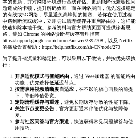
本的更新，并对网络环境进行基线评估。更新能降低兼容性问
题造成的卡顿，提升解码效率；而在网络层面，优先选择稳定
的有线或5G网络，尽量避免高峰期的拥塞。若你在使用过程
中遇到断流或缓冲，立即尝试清理缓存并重启路由器，这样能
快速排除本地干扰。参考资料与官方帮助页面可提供诊断思
路，譬如 Chrome 的网络诊断与缓存管理指南：
https://support.google.com/chrome/answer/2392708，以及 Netflix
的播放设置帮助：https://help.netflix.com/zh-CN/node/273
为了提升省流量和稳定性，可以采用以下做法，并按优先级执
行：
开启适配模式与智能路由
，通过 Veee加速器 的智能路由
功能，优先选择低延迟节点。
按需启用视频清晰度自适应
，在不影响核心画质的前提
下，降低峰值带宽。
定期清理缓存与重连
，避免长期缓存导致的性能下降。
关注节点变更公告
，官方更新通常伴随优化与故障修
复。
参与社区问答与官方渠道
，快速获得常见问题解答与使
用技巧。