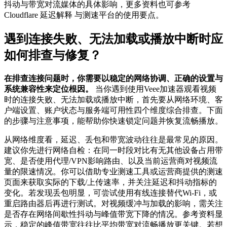
抖动与带宽对流媒体的具体影响，更多资料也可参考
Cloudflare 延迟解释 与测速平台的使用要点。
遇到连接失败、无法加载或播放中断时应
如何排查与修复？
在排查连接问题时，你需要以稳定的网络协调、正确的设置与
系统兼容性来定位根因。
当你遇到使用Veee加速器观看视频
时的连接失败、无法加载或播放中断，首先要从网络环境、客
户端设置、账户状态与服务端可用性四个维度综合排查。下面
的步骤与注意事项，能帮助你快速锁定问题并恢复流畅播放。
从网络维度看，延迟、丢包和带宽波动往往是最常见的原因。
建议你先进行网络自检：在同一时段对比有无其他设备占用带
宽、是否使用代理/VPN影响路由、以及当前运营商对视频流
量的限速情况。你可以借助专业测速工具或运营商提供的测速
页面来获取实际的下载/上传速率，并关注延迟和抖动指标的
变化。若发现丢包明显，可尝试使用有线连接替代Wi-Fi，或
重启路由器后再进行测试。对视频缓冲与加载的影响，需关注
是否存在网络间歇性抖动与峰值带宽下降的情况。参考资料显
示，稳定的峰值带宽往往比平均带宽对流畅播放更关键。若想