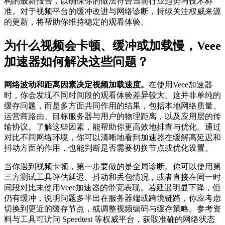
构的最新报告，以确保你的做法符合当前行业趋势与技术标
准。对于视频平台的缓冲改进与网络诊断，持续关注权威来源
的更新，将帮助你维持稳定的观看体验。
为什么视频会卡顿、缓冲或加载慢，Veee
加速器如何解决这些问题？
网络波动和距离因素决定视频加载速度。
在使用Veee加速器
时，你会发现不同时间段的观看体验差异较大。这并非单纯的
缓存问题，而是多方面共同作用的结果，包括本地网络质量、
运营商路由、目标服务器与用户的物理距离，以及应用层的传
输协议。了解这些因素，能帮助你更高效地排查与优化。通过
对比不同网络环境，你可以清晰地看到加速器在缓解高延迟和
抖动方面的作用，也能判断是否需要切换节点或优化设置。
当你遇到视频卡顿，第一步要做的是全局诊断。你可以使用第
三方测试工具评估延迟、抖动和丢包情况，或者直接在同一时
间段对比未使用Veee加速器的带宽表现。若延迟明显下降，但
仍有缓冲，说明问题多半出在服务器端或跨境链路，你应考虑
切换到更近的缓存节点，或调整视频编码与缓存策略。参考资
料与工具可访问 Speedtest 等权威平台，获取准确的网络状态