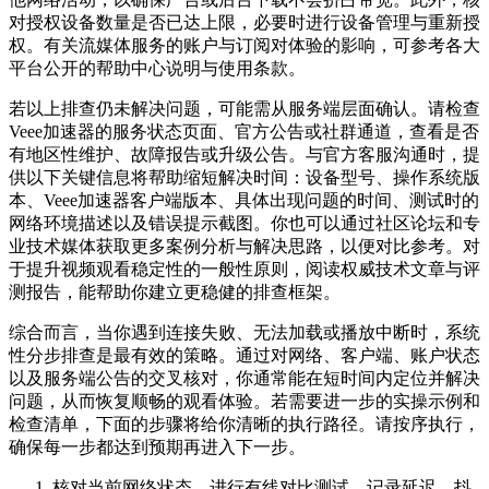
对授权设备数量是否已达上限，必要时进行设备管理与重新授
权。有关流媒体服务的账户与订阅对体验的影响，可参考各大
平台公开的帮助中心说明与使用条款。
若以上排查仍未解决问题，可能需从服务端层面确认。请检查
Veee加速器的服务状态页面、官方公告或社群通道，查看是否
有地区性维护、故障报告或升级公告。与官方客服沟通时，提
供以下关键信息将帮助缩短解决时间：设备型号、操作系统版
本、Veee加速器客户端版本、具体出现问题的时间、测试时的
网络环境描述以及错误提示截图。你也可以通过社区论坛和专
业技术媒体获取更多案例分析与解决思路，以便对比参考。对
于提升视频观看稳定性的一般性原则，阅读权威技术文章与评
测报告，能帮助你建立更稳健的排查框架。
综合而言，当你遇到连接失败、无法加载或播放中断时，系统
性分步排查是最有效的策略。通过对网络、客户端、账户状态
以及服务端公告的交叉核对，你通常能在短时间内定位并解决
问题，从而恢复顺畅的观看体验。若需要进一步的实操示例和
检查清单，下面的步骤将给你清晰的执行路径。请按序执行，
确保每一步都达到预期再进入下一步。
核对当前网络状态，进行有线对比测试，记录延迟、抖