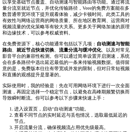
以享受基础节点覆盖、自动测速与智能路由等功能。通过将流
量分流至就近节点，并优化传输路径，Veee的免费方案能在多
数普通带宽环境下提升观看体验，减少卡顿时间。此类工具的
有效性与网络运营商的网络质量、所在地区教育网、运营商对
视频流量的优化策略等有较大关系。更多关于网络加速的原理
和边缘技术，可以参考权威资料。
在免费资源下，核心功能通常包括以下几项：
自动测速与智能
路由
、
就近节点快速切换
、
流量分流与缓冲优化
、以及对常见
影音平台的兼容性检测。你可以通过简单设置开启测速，系统
会在多条路径中选出延迟最低的一条来传输视频数据。值得留
意的是，免费版本往往有带宽或并发的限制，但对日常短视频
和直播的观感提升是显著的。
实际使用时，我的经验是：先在可用网络环境下进行一次全面
测速，再固定选择一个稳定节点，以避免在高峰期频繁切换而
导致瞬时断流。你可以参考以下步骤来快速上手：
进入设置页，启动“自动测速”功能。
查看不同节点的实时延迟与丢包情况，选取最低延迟的
节点。
开启流量分流，确保视频流占用优先级最高。