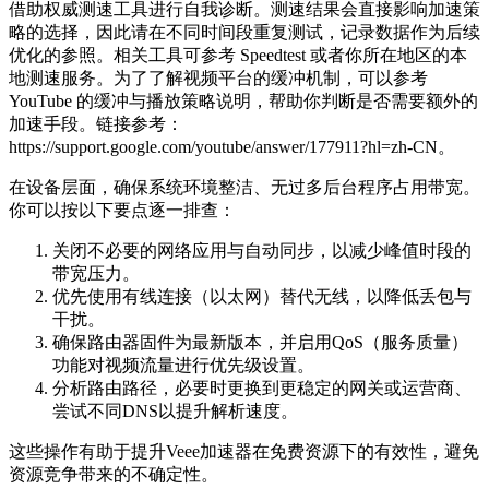
借助权威测速工具进行自我诊断。测速结果会直接影响加速策
略的选择，因此请在不同时间段重复测试，记录数据作为后续
优化的参照。相关工具可参考 Speedtest 或者你所在地区的本
地测速服务。为了了解视频平台的缓冲机制，可以参考
YouTube 的缓冲与播放策略说明，帮助你判断是否需要额外的
加速手段。链接参考：
https://support.google.com/youtube/answer/177911?hl=zh-CN。
在设备层面，确保系统环境整洁、无过多后台程序占用带宽。
你可以按以下要点逐一排查：
关闭不必要的网络应用与自动同步，以减少峰值时段的
带宽压力。
优先使用有线连接（以太网）替代无线，以降低丢包与
干扰。
确保路由器固件为最新版本，并启用QoS（服务质量）
功能对视频流量进行优先级设置。
分析路由路径，必要时更换到更稳定的网关或运营商、
尝试不同DNS以提升解析速度。
这些操作有助于提升Veee加速器在免费资源下的有效性，避免
资源竞争带来的不确定性。